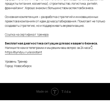
продукты питания, косметика), строительство, логистика, ритейл,
франчайзинг. Хорошо знаком с большинством аспектов бизнеса.
Основная компетенция — разработка стратегий и инновационных
проектов в компаниях от идеи до масштабирования. Помогает не только
создавать стратегию, но и поддерживать ее реализацию.
Ссылка на сертификат тренера
Бесплатная диагностика ситуации для вас и вашего бизнеса.
Напишите нам в телеграмм и мы решим ваш вопрос за 24 часа👇
https://byndyu.ru/assistant
Уровень: Тренер
Город: Новосибирск
Tilda
Made on