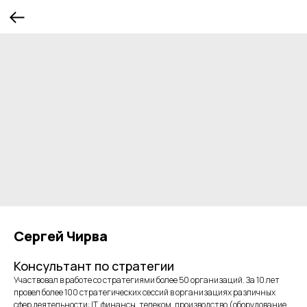
Сергей Чирва
Консультант по стратегии
Участвовал в работе со стратегиями более 50 организаций. За 10 лет
провел более 100 стратегических сессий в организациях различных
сфер деятельности: IT, финансы, телеком, производство (оборудование,