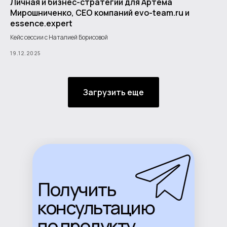
Личная и бизнес-стратегии для Артёма
Мирошниченко, СЕО компаний evo-team.ru и
essence.expert
Кейс сессии с Наталией Борисовой
19.12.2025
Загрузить еще
Получить
консультацию
по продукту