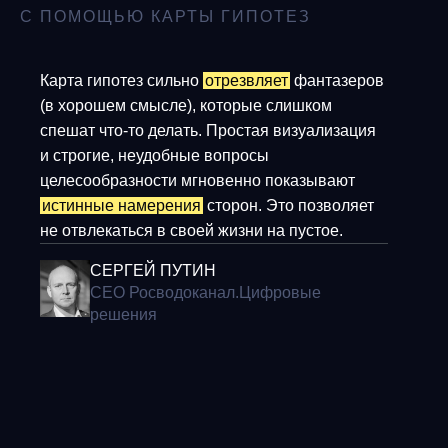
С ПОМОЩЬЮ КАРТЫ ГИПОТЕЗ
Карта гипотез сильно
отрезвляет
фантазеров
Из
(в хорошем смысле), которые слишком
ли
спешат что-то делать. Простая визуализация
ее
и строгие, неудобные вопросы
на
целесообразности мгновенно показывают
за
истинные намерения
сторон. Это позволяет
ко
не отвлекаться в своей жизни на пустое.
С 
бы
СЕРГЕЙ ПУТИН
об
CEO
Росводоканал.Цифровые
решения